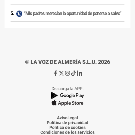
“Mis padres merecían la oportunidad de ponerse a salvo”
© LA VOZ DE ALMERÍA S.L.U. 2026
Ir
Ir
Ir
Ir
Ir
a
a
a
a
a
Facebook
X
Instagram
TikTok
Linkedin
Descarga la APP:
de
de
de
de
de
La
La
La
La
La
Voz
Voz
Voz
Voz
Voz
de
de
de
de
de
Almería
Almería
Almería
Almería
Almería
Aviso legal
Política de privacidad
Política de cookies
Condiciones de los servicios