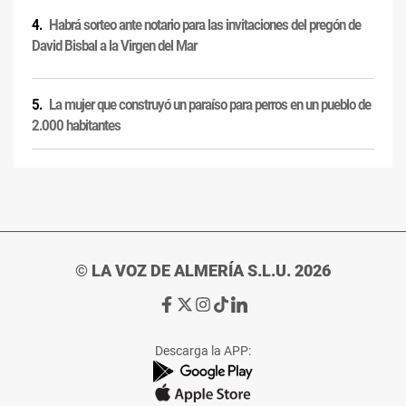
Habrá sorteo ante notario para las invitaciones del pregón de
David Bisbal a la Virgen del Mar
La mujer que construyó un paraíso para perros en un pueblo de
2.000 habitantes
© LA VOZ DE ALMERÍA S.L.U. 2026
Ir
Ir
Ir
Ir
Ir
a
a
a
a
a
Facebook
X
Instagram
TikTok
Linkedin
Descarga la APP:
de
de
de
de
de
La
La
La
La
La
Voz
Voz
Voz
Voz
Voz