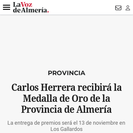
DESTACADO
VOTO FEMENINO
ORGULLO VERA
TRIBUNA
Menú
NEWSL
LO
PROVINCIA
Carlos Herrera recibirá la
Medalla de Oro de la
Provincia de Almería
La entrega de premios será el 13 de noviembre en
Los Gallardos