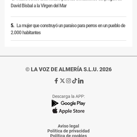
David Bisbal a la Virgen del Mar
La mujer que construyó un paraíso para perros en un pueblo de
2.000 habitantes
© LA VOZ DE ALMERÍA S.L.U. 2026
Ir
Ir
Ir
Ir
Ir
a
a
a
a
a
Facebook
X
Instagram
TikTok
Linkedin
Descarga la APP:
de
de
de
de
de
La
La
La
La
La
Voz
Voz
Voz
Voz
Voz
de
de
de
de
de
Almería
Almería
Almería
Almería
Almería
Aviso legal
Política de privacidad
Política de cookies