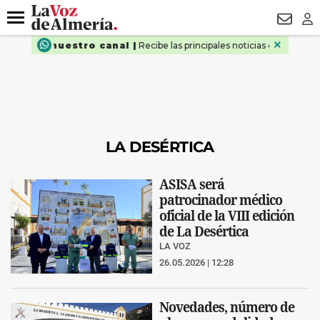
DESTACADO
VOTO FEMENINO
ORGULLO VERA
TRIBUNA
Menú
NEWSL
LO
LA DESÉRTICA
ASISA será
patrocinador médico
oficial de la VIII edición
de La Desértica
LA VOZ
26.05.2026 | 12:28
Novedades, número de