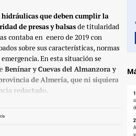
s hidráulicas que deben cumplir la
ridad de presas y balsas
de titularidad
as contaba en enero de 2019 con
ados sobre sus características, normas
 emergencia. En esta situación se
de
Benínar y Cuevas del Almanzora y
Má
 provincia de Almería, que ni siquiera
ncia redactado.
s
d
cía
A
v