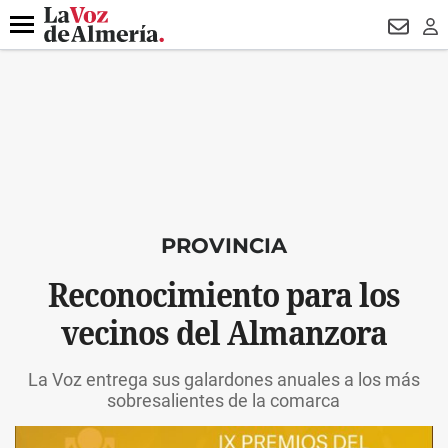
DESTACADO
OPERACIÓN PUCHE
PREGÓN BISBAL
800.
Menú
NEWSL
LO
PROVINCIA
Reconocimiento para los
vecinos del Almanzora
La Voz entrega sus galardones anuales a los más
sobresalientes de la comarca