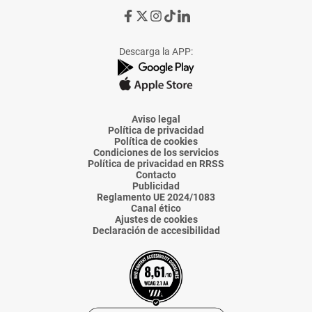
Ir
Ir
Ir
Ir
Ir
a
a
a
a
a
Facebook
X
Instagram
TikTok
Linkedin
Descarga la APP:
de
de
de
de
de
La
La
La
La
La
Voz
Voz
Voz
Voz
Voz
de
de
de
de
de
Almería
Almería
Almería
Almería
Almería
Aviso legal
Política de privacidad
Política de cookies
Condiciones de los servicios
Política de privacidad en RRSS
Contacto
Publicidad
Reglamento UE 2024/1083
Canal ético
Ajustes de cookies
Declaración de accesibilidad