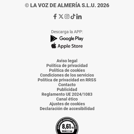
© LA VOZ DE ALMERÍA S.L.U. 2026
Ir
Ir
Ir
Ir
Ir
a
a
a
a
a
Facebook
X
Instagram
TikTok
Linkedin
Descarga la APP:
de
de
de
de
de
La
La
La
La
La
Voz
Voz
Voz
Voz
Voz
de
de
de
de
de
Almería
Almería
Almería
Almería
Almería
Aviso legal
Política de privacidad
Política de cookies
Condiciones de los servicios
Política de privacidad en RRSS
Contacto
Publicidad
Reglamento UE 2024/1083
Canal ético
Ajustes de cookies
Declaración de accesibilidad