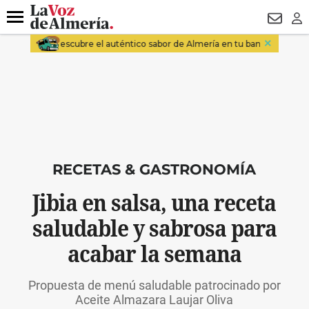
DESTACADO
VOTO FEMENINO
ORGULLO VERA
TRIBUNA
Menú
NEWSL
LO
RECETAS & GASTRONOMÍA
Jibia en salsa, una receta
saludable y sabrosa para
acabar la semana
Propuesta de menú saludable patrocinado por
Aceite Almazara Laujar Oliva