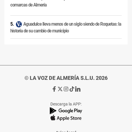
comarcas de Almería
Aguadulce lleva menos de un siglo siendo de Roquetas: la
historia de su cambio de municipio
© LA VOZ DE ALMERÍA S.L.U. 2026
Ir
Ir
Ir
Ir
Ir
a
a
a
a
a
Facebook
X
Instagram
TikTok
Linkedin
Descarga la APP:
de
de
de
de
de
La
La
La
La
La
Voz
Voz
Voz
Voz
Voz
de
de
de
de
de
Almería
Almería
Almería
Almería
Almería