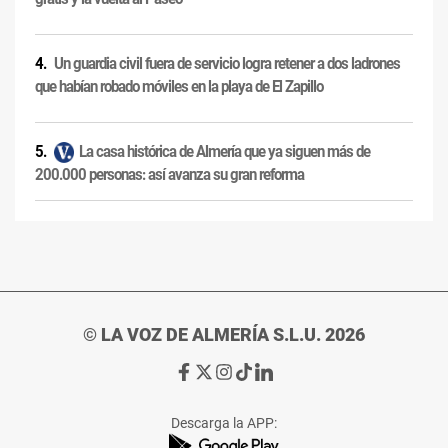
Un guardia civil fuera de servicio logra retener a dos ladrones
que habían robado móviles en la playa de El Zapillo
La casa histórica de Almería que ya siguen más de
200.000 personas: así avanza su gran reforma
© LA VOZ DE ALMERÍA S.L.U. 2026
Ir
Ir
Ir
Ir
Ir
a
a
a
a
a
Facebook
X
Instagram
TikTok
Linkedin
Descarga la APP:
de
de
de
de
de