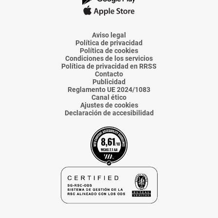
La
La
La
La
La
Voz
Voz
Voz
Voz
Voz
de
de
de
de
de
Almería
Almería
Almería
Almería
Almería
Aviso legal
Política de privacidad
Política de cookies
Condiciones de los servicios
Política de privacidad en RRSS
Contacto
Publicidad
Reglamento UE 2024/1083
Canal ético
Ajustes de cookies
Declaración de accesibilidad