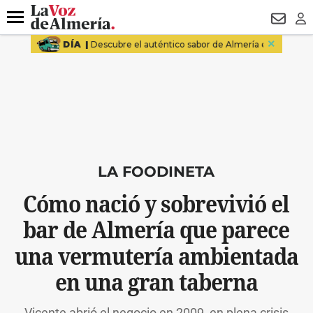
DESTACADO
MACROOPERACIÓN
FERIA
TURISMO
JUI
Menú
NEWSL
LO
LA FOODINETA
Cómo nació y sobrevivió el
bar de Almería que parece
una vermutería ambientada
en una gran taberna
Vicente abrió el negocio en 2009, en plena crisis