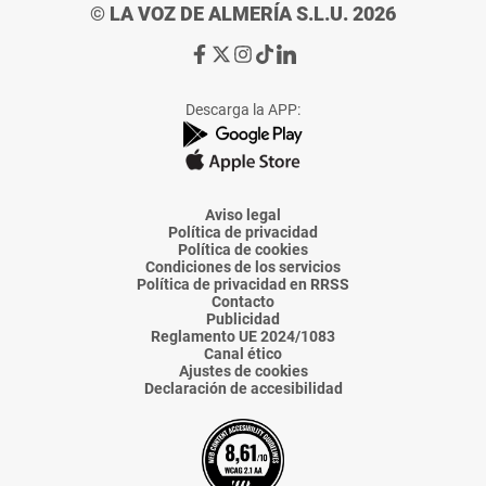
© LA VOZ DE ALMERÍA S.L.U. 2026
Ir
Ir
Ir
Ir
Ir
a
a
a
a
a
Facebook
X
Instagram
TikTok
Linkedin
Descarga la APP:
de
de
de
de
de
La
La
La
La
La
Voz
Voz
Voz
Voz
Voz
de
de
de
de
de
Almería
Almería
Almería
Almería
Almería
Aviso legal
Política de privacidad
Política de cookies
Condiciones de los servicios
Política de privacidad en RRSS
Contacto
Publicidad
Reglamento UE 2024/1083
Canal ético
Ajustes de cookies
Declaración de accesibilidad