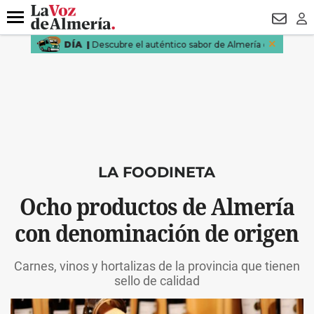
DESTACADO
FALLECIDO GENOVESES
ECLIPSE
MANUEL 
Menú
NEWSL
LO
LA FOODINETA
Ocho productos de Almería
con denominación de origen
Carnes, vinos y hortalizas de la provincia que tienen
sello de calidad