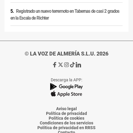
Registrado un nuevo terremoto en Tabernas de casi 2 grados
en la Escala de Richter
© LA VOZ DE ALMERÍA S.L.U. 2026
Ir
Ir
Ir
Ir
Ir
a
a
a
a
a
Facebook
X
Instagram
TikTok
Linkedin
Descarga la APP:
de
de
de
de
de
La
La
La
La
La
Voz
Voz
Voz
Voz
Voz
de
de
de
de
de
Almería
Almería
Almería
Almería
Almería
Aviso legal
Política de privacidad
Política de cookies
Condiciones de los servicios
Política de privacidad en RRSS
Contacto