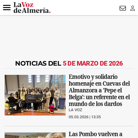
DESTACADO
HOSPITAL PONIENTE
ECLIPSE
DRON UDA
Menú
NEWSL
LO
NOTICIAS DEL
5 DE MARZO DE 2026
Emotivo y solidario
homenaje en Cuevas del
Almanzora a 'Pepe el
Belga': un referente en el
mundo de los dardos
LA VOZ
05.03.2026 | 13:35
Las Pombo vuelven a