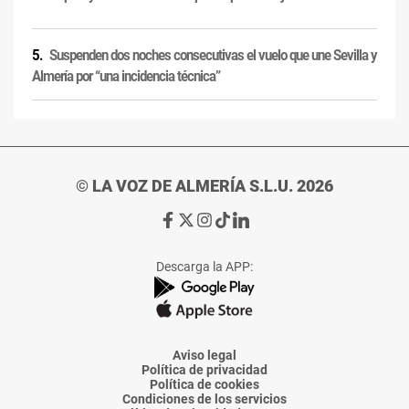
Suspenden dos noches consecutivas el vuelo que une Sevilla y
Almería por “una incidencia técnica”
© LA VOZ DE ALMERÍA S.L.U. 2026
Ir
Ir
Ir
Ir
Ir
a
a
a
a
a
Facebook
X
Instagram
TikTok
Linkedin
Descarga la APP:
de
de
de
de
de
La
La
La
La
La
Voz
Voz
Voz
Voz
Voz
de
de
de
de
de
Almería
Almería
Almería
Almería
Almería
Aviso legal
Política de privacidad
Política de cookies
Condiciones de los servicios