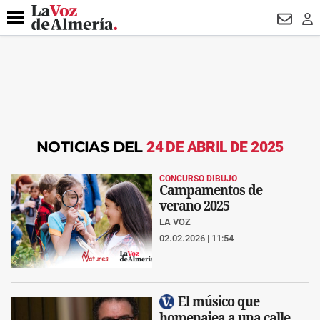
DESTACADO
ROBOS
PREGÓN BISBAL
CONDENADOS
Menú
NEWSL
LO
NOTICIAS DEL
24 DE ABRIL DE 2025
CONCURSO DIBUJO
Campamentos de
verano 2025
LA VOZ
02.02.2026 | 11:54
El músico que
homenajea a una calle