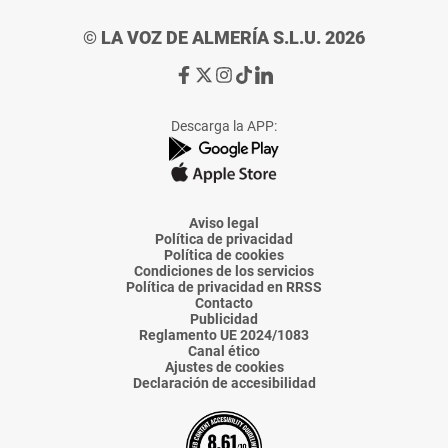
© LA VOZ DE ALMERÍA S.L.U. 2026
Ir
Ir
Ir
Ir
Ir
a
a
a
a
a
Facebook
X
Instagram
TikTok
Linkedin
Descarga la APP:
de
de
de
de
de
La
La
La
La
La
Voz
Voz
Voz
Voz
Voz
de
de
de
de
de
Almería
Almería
Almería
Almería
Almería
Aviso legal
Política de privacidad
Política de cookies
Condiciones de los servicios
Política de privacidad en RRSS
Contacto
Publicidad
Reglamento UE 2024/1083
Canal ético
Ajustes de cookies
Declaración de accesibilidad