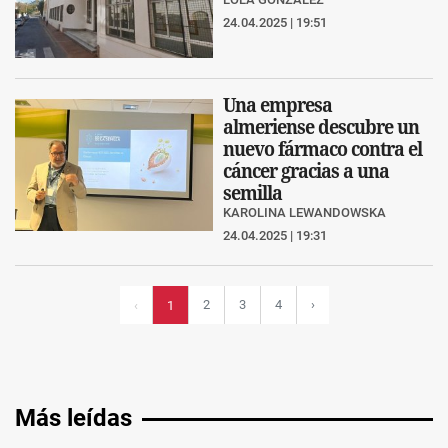
24.04.2025 | 19:51
Una empresa
almeriense descubre un
nuevo fármaco contra el
cáncer gracias a una
semilla
KAROLINA LEWANDOWSKA
24.04.2025 | 19:31
2
3
4
›
‹
1
Más leídas