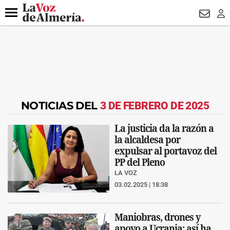
DESTACADO
FALLECIDO GENOVESES
ECLIPSE
MANUEL 
Menú
NEWSL
LO
NOTICIAS DEL
3 DE FEBRERO DE 2025
La justicia da la razón a
la alcaldesa por
expulsar al portavoz del
PP del Pleno
LA VOZ
03.02.2025 | 18:38
Maniobras, drones y
apoyo a Ucrania: así ha