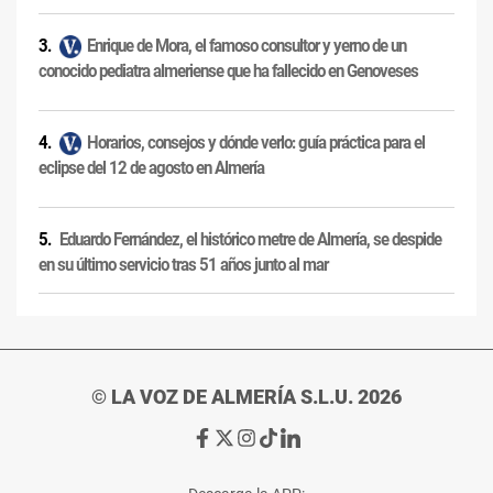
Enrique de Mora, el famoso consultor y yerno de un
conocido pediatra almeriense que ha fallecido en Genoveses
Horarios, consejos y dónde verlo: guía práctica para el
eclipse del 12 de agosto en Almería
Eduardo Fernández, el histórico metre de Almería, se despide
en su último servicio tras 51 años junto al mar
© LA VOZ DE ALMERÍA S.L.U. 2026
Ir
Ir
Ir
Ir
Ir
a
a
a
a
a
Facebook
X
Instagram
TikTok
Linkedin