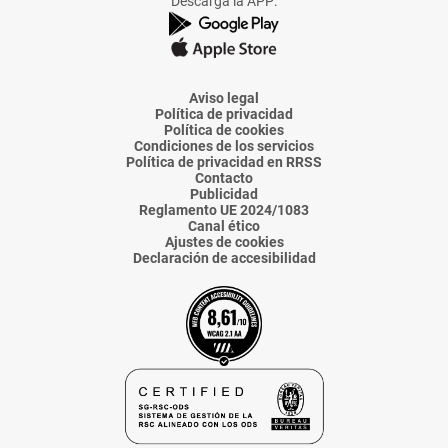
Descarga la APP:
de
de
de
de
de
La
La
La
La
La
Voz
Voz
Voz
Voz
Voz
de
de
de
de
de
Almería
Almería
Almería
Almería
Almería
Aviso legal
Política de privacidad
Política de cookies
Condiciones de los servicios
Política de privacidad en RRSS
Contacto
Publicidad
Reglamento UE 2024/1083
Canal ético
Ajustes de cookies
Declaración de accesibilidad