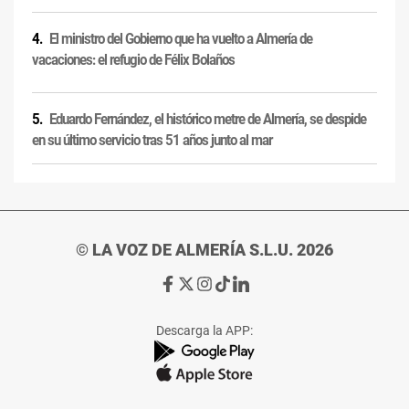
El ministro del Gobierno que ha vuelto a Almería de
vacaciones: el refugio de Félix Bolaños
Eduardo Fernández, el histórico metre de Almería, se despide
en su último servicio tras 51 años junto al mar
© LA VOZ DE ALMERÍA S.L.U. 2026
Ir
Ir
Ir
Ir
Ir
a
a
a
a
a
Facebook
X
Instagram
TikTok
Linkedin
Descarga la APP:
de
de
de
de
de
La
La
La
La
La
Voz
Voz
Voz
Voz
Voz
de
de
de
de
de