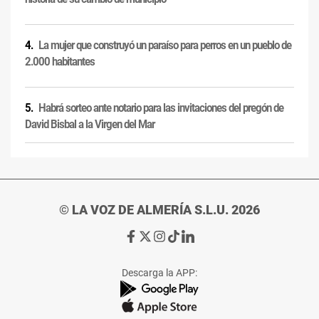
La mujer que construyó un paraíso para perros en un pueblo de
2.000 habitantes
Habrá sorteo ante notario para las invitaciones del pregón de
David Bisbal a la Virgen del Mar
© LA VOZ DE ALMERÍA S.L.U. 2026
Ir
Ir
Ir
Ir
Ir
a
a
a
a
a
Facebook
X
Instagram
TikTok
Linkedin
Descarga la APP:
de
de
de
de
de
La
La
La
La
La
Voz
Voz
Voz
Voz
Voz