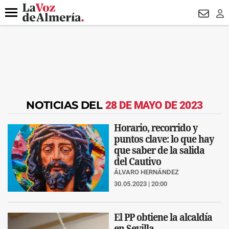
DESTACADO
VOTO FEMENINO
ORGULLO VERA
TRIBUNA
Menú
NEWSL
LO
NOTICIAS DEL
28 DE MAYO DE 2023
Horario, recorrido y
puntos clave: lo que hay
que saber de la salida
del Cautivo
ÁLVARO HERNÁNDEZ
30.05.2023 | 20:00
El PP obtiene la alcaldía
en Sevilla