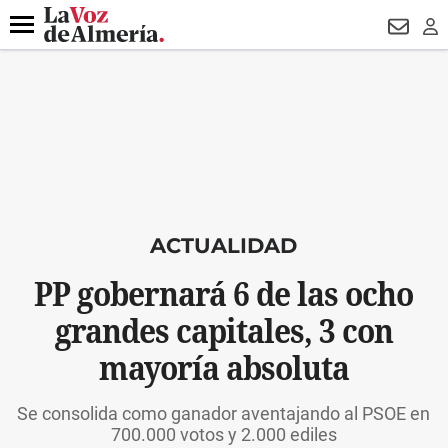
DESTACADO
VOTO FEMENINO
ORGULLO VERA
TRIBUNA
Menú
NEWSL
LO
ACTUALIDAD
PP gobernará 6 de las ocho
grandes capitales, 3 con
mayoría absoluta
Se consolida como ganador aventajando al PSOE en
700.000 votos y 2.000 ediles