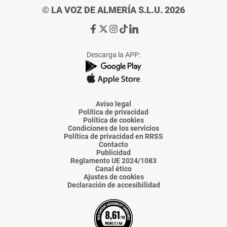
© LA VOZ DE ALMERÍA S.L.U. 2026
Ir
Ir
Ir
Ir
Ir
a
a
a
a
a
Facebook
X
Instagram
TikTok
Linkedin
Descarga la APP:
de
de
de
de
de
La
La
La
La
La
Voz
Voz
Voz
Voz
Voz
de
de
de
de
de
Almería
Almería
Almería
Almería
Almería
Aviso legal
Política de privacidad
Política de cookies
Condiciones de los servicios
Política de privacidad en RRSS
Contacto
Publicidad
Reglamento UE 2024/1083
Canal ético
Ajustes de cookies
Declaración de accesibilidad