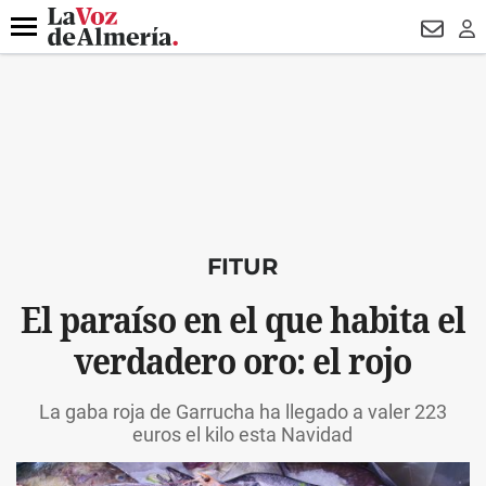
DESTACADO
HOSPITAL PONIENTE
ECLIPSE
DRON UDA
Menú
NEWSL
LO
FITUR
El paraíso en el que habita el
verdadero oro: el rojo
La gaba roja de Garrucha ha llegado a valer 223
euros el kilo esta Navidad