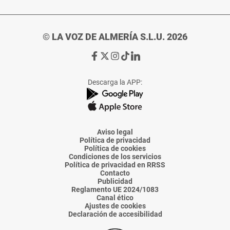
© LA VOZ DE ALMERÍA S.L.U. 2026
Ir
Ir
Ir
Ir
Ir
a
a
a
a
a
Facebook
X
Instagram
TikTok
Linkedin
Descarga la APP:
de
de
de
de
de
La
La
La
La
La
Voz
Voz
Voz
Voz
Voz
de
de
de
de
de
Almería
Almería
Almería
Almería
Almería
Aviso legal
Política de privacidad
Política de cookies
Condiciones de los servicios
Política de privacidad en RRSS
Contacto
Publicidad
Reglamento UE 2024/1083
Canal ético
Ajustes de cookies
Declaración de accesibilidad