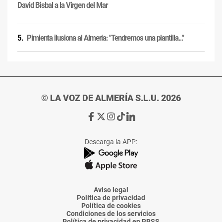
David Bisbal a la Virgen del Mar
Pimienta ilusiona al Almería: "Tendremos una plantilla..."
© LA VOZ DE ALMERÍA S.L.U. 2026
Ir
Ir
Ir
Ir
Ir
a
a
a
a
a
Facebook
X
Instagram
TikTok
Linkedin
Descarga la APP:
de
de
de
de
de
La
La
La
La
La
Voz
Voz
Voz
Voz
Voz
de
de
de
de
de
Almería
Almería
Almería
Almería
Almería
Aviso legal
Política de privacidad
Política de cookies
Condiciones de los servicios
Política de privacidad en RRSS