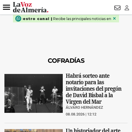
DESTACADO
VOTO FEMENINO
ORGULLO VERA
TRIBUNA
Menú
NEWSL
LO
COFRADÍAS
Habrá sorteo ante
notario para las
invitaciones del pregón
de David Bisbal a la
Virgen del Mar
ÁLVARO HERNÁNDEZ
08.08.2026 | 12:12
Un historiador del arte