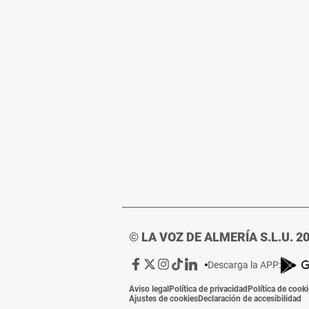
© LA VOZ DE ALMERÍA S.L.U. 2
Ir
Ir
Ir
Ir
Ir
Descarga la APP:
a
a
a
a
a
Aviso legal
Política de privacidad
Política de cook
Facebook
X
Instagram
TikTok
Linkedin
Ajustes de cookies
Declaración de accesibilidad
de
de
de
de
de