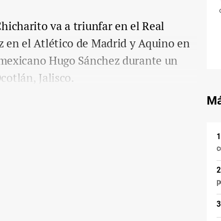
hicharito va a triunfar en el Real
 en el Atlético de Madrid y Aquino en
el mexicano Hugo Sánchez durante un
otlán, Jalisco.
Má
c
p