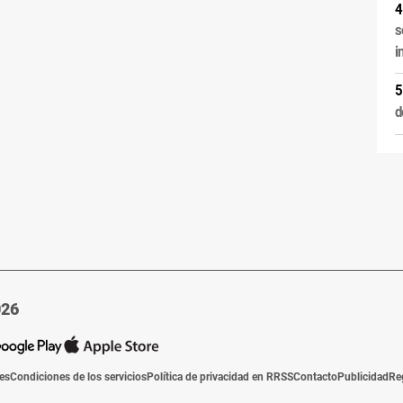
s
i
d
026
ies
Condiciones de los servicios
Política de privacidad en RRSS
Contacto
Publicidad
Re