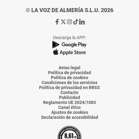
© LA VOZ DE ALMERÍA S.L.U. 2026
Ir
Ir
Ir
Ir
Ir
a
a
a
a
a
Facebook
X
Instagram
TikTok
Linkedin
Descarga la APP:
de
de
de
de
de
La
La
La
La
La
Voz
Voz
Voz
Voz
Voz
de
de
de
de
de
Almería
Almería
Almería
Almería
Almería
Aviso legal
Política de privacidad
Política de cookies
Condiciones de los servicios
Política de privacidad en RRSS
Contacto
Publicidad
Reglamento UE 2024/1083
Canal ético
Ajustes de cookies
Declaración de accesibilidad