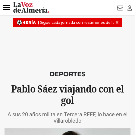
DESTACADO
OPERACIÓN PUCHE
PREGÓN BISBAL
800.
Menú
NEWSL
LO
DEPORTES
Pablo Sáez viajando con el
gol
A sus 20 años milita en Tercera RFEF, lo hace en el
Villarobledo