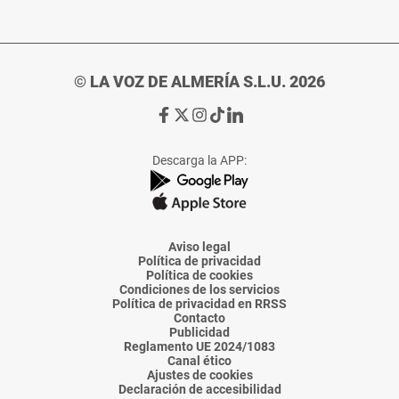
© LA VOZ DE ALMERÍA S.L.U. 2026
Ir
Ir
Ir
Ir
Ir
a
a
a
a
a
Facebook
X
Instagram
TikTok
Linkedin
Descarga la APP:
de
de
de
de
de
La
La
La
La
La
Voz
Voz
Voz
Voz
Voz
de
de
de
de
de
Almería
Almería
Almería
Almería
Almería
Aviso legal
Política de privacidad
Política de cookies
Condiciones de los servicios
Política de privacidad en RRSS
Contacto
Publicidad
Reglamento UE 2024/1083
Canal ético
Ajustes de cookies
Declaración de accesibilidad