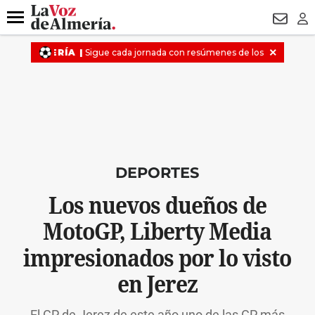
DESTACADO
VOTO FEMENINO
ORGULLO VERA
TRIBUNA
Menú
NEWSL
LO
DEPORTES
Los nuevos dueños de
MotoGP, Liberty Media
impresionados por lo visto
en Jerez
El GP de Jerez de este año uno de las GP más