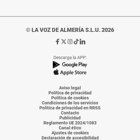
© LA VOZ DE ALMERÍA S.L.U. 2026
Ir
Ir
Ir
Ir
Ir
a
a
a
a
a
Facebook
X
Instagram
TikTok
Linkedin
Descarga la APP:
de
de
de
de
de
La
La
La
La
La
Voz
Voz
Voz
Voz
Voz
de
de
de
de
de
Almería
Almería
Almería
Almería
Almería
Aviso legal
Política de privacidad
Política de cookies
Condiciones de los servicios
Política de privacidad en RRSS
Contacto
Publicidad
Reglamento UE 2024/1083
Canal ético
Ajustes de cookies
Declaración de accesibilidad