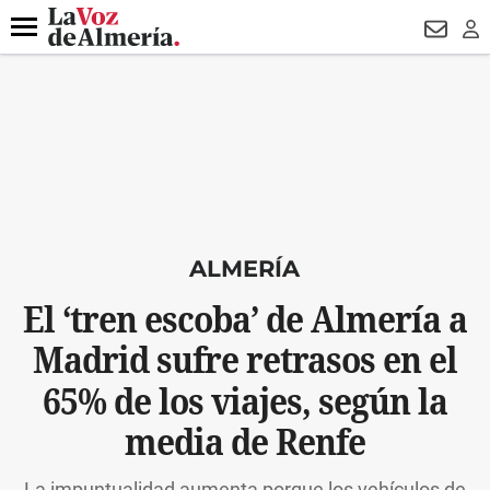
DESTACADO
ROBOS
PREGÓN BISBAL
CONDENADOS
Menú
NEWSL
LO
ALMERÍA
El ‘tren escoba’ de Almería a
Madrid sufre retrasos en el
65% de los viajes, según la
media de Renfe
La impuntualidad aumenta porque los vehículos de