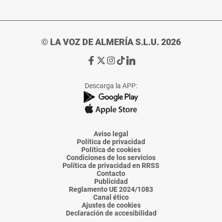
© LA VOZ DE ALMERÍA S.L.U. 2026
Ir
Ir
Ir
Ir
Ir
a
a
a
a
a
Facebook
X
Instagram
TikTok
Linkedin
Descarga la APP:
de
de
de
de
de
La
La
La
La
La
Voz
Voz
Voz
Voz
Voz
de
de
de
de
de
Almería
Almería
Almería
Almería
Almería
Aviso legal
Política de privacidad
Política de cookies
Condiciones de los servicios
Política de privacidad en RRSS
Contacto
Publicidad
Reglamento UE 2024/1083
Canal ético
Ajustes de cookies
Declaración de accesibilidad