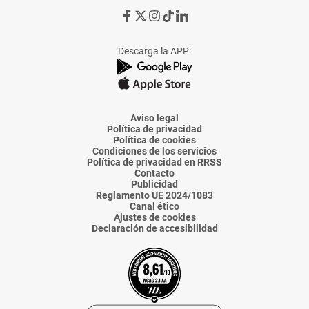
Ir
Ir
Ir
Ir
Ir
a
a
a
a
a
Facebook
X
Instagram
TikTok
Linkedin
Descarga la APP:
de
de
de
de
de
La
La
La
La
La
Voz
Voz
Voz
Voz
Voz
de
de
de
de
de
Almería
Almería
Almería
Almería
Almería
Aviso legal
Política de privacidad
Política de cookies
Condiciones de los servicios
Política de privacidad en RRSS
Contacto
Publicidad
Reglamento UE 2024/1083
Canal ético
Ajustes de cookies
Declaración de accesibilidad