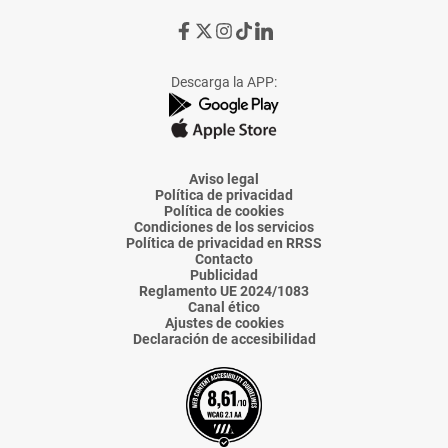
Ir
Ir
Ir
Ir
Ir
a
a
a
a
a
Facebook
X
Instagram
TikTok
Linkedin
Descarga la APP:
de
de
de
de
de
La
La
La
La
La
Voz
Voz
Voz
Voz
Voz
de
de
de
de
de
Almería
Almería
Almería
Almería
Almería
Aviso legal
Política de privacidad
Política de cookies
Condiciones de los servicios
Política de privacidad en RRSS
Contacto
Publicidad
Reglamento UE 2024/1083
Canal ético
Ajustes de cookies
Declaración de accesibilidad