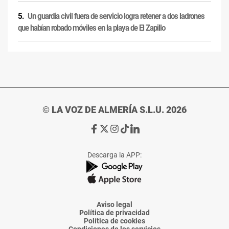
Un guardia civil fuera de servicio logra retener a dos ladrones
que habían robado móviles en la playa de El Zapillo
© LA VOZ DE ALMERÍA S.L.U. 2026
Ir
Ir
Ir
Ir
Ir
a
a
a
a
a
Facebook
X
Instagram
TikTok
Linkedin
Descarga la APP:
de
de
de
de
de
La
La
La
La
La
Voz
Voz
Voz
Voz
Voz
de
de
de
de
de
Almería
Almería
Almería
Almería
Almería
Aviso legal
Política de privacidad
Política de cookies
Condiciones de los servicios