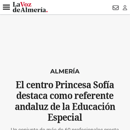
DESTACADO
OPERACIÓN PUCHE
PREGÓN BISBAL
800.
Menú
NEWSL
LO
ALMERÍA
El centro Princesa Sofía
destaca como referente
andaluz de la Educación
Especial
Un conjunto de más de 60 profesionales presta