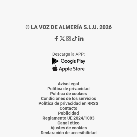
© LA VOZ DE ALMERÍA S.L.U. 2026
Ir
Ir
Ir
Ir
Ir
a
a
a
a
a
Facebook
X
Instagram
TikTok
Linkedin
Descarga la APP:
de
de
de
de
de
La
La
La
La
La
Voz
Voz
Voz
Voz
Voz
de
de
de
de
de
Almería
Almería
Almería
Almería
Almería
Aviso legal
Política de privacidad
Política de cookies
Condiciones de los servicios
Política de privacidad en RRSS
Contacto
Publicidad
Reglamento UE 2024/1083
Canal ético
Ajustes de cookies
Declaración de accesibilidad