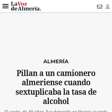
DESTACADO
VOTO FEMENINO
ORGULLO VERA
TRIBUNA
Menú
NEWSL
LO
ALMERÍA
Pillan a un camionero
almeriense cuando
sextuplicaba la tasa de
alcohol
El varón, de 49 años, fue detenido en Murcia cuando