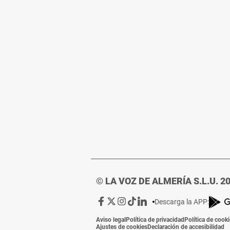
© LA VOZ DE ALMERÍA S.L.U. 2
Ir
Ir
Ir
Ir
Ir
Descarga la APP:
a
a
a
a
a
Aviso legal
Política de privacidad
Política de cook
Facebook
X
Instagram
TikTok
Linkedin
Ajustes de cookies
Declaración de accesibilidad