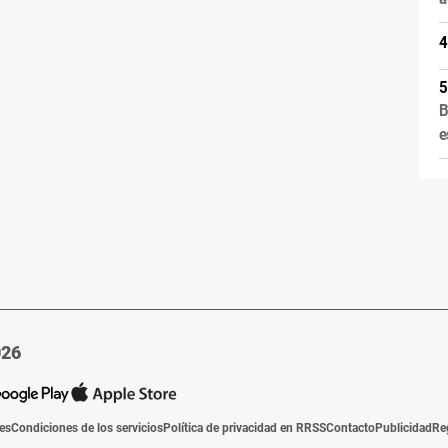
B
e
026
ies
Condiciones de los servicios
Política de privacidad en RRSS
Contacto
Publicidad
Re