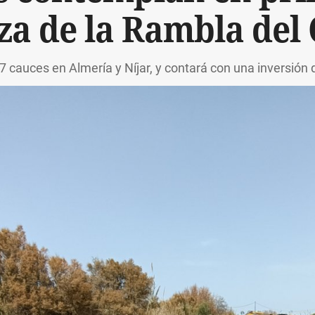
za de la Rambla del
 cauces en Almería y Níjar, y contará con una inversión 