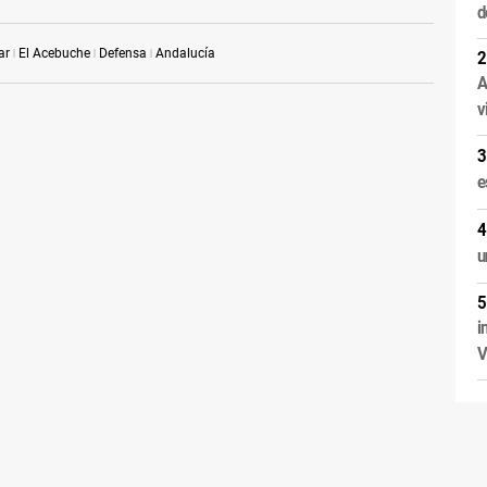
d
lar
El Acebuche
Defensa
Andalucía
A
v
e
u
i
V