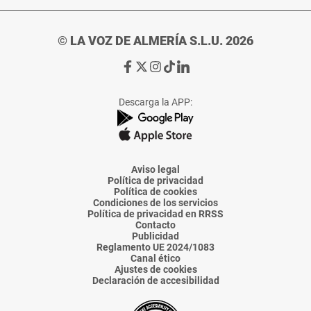
© LA VOZ DE ALMERÍA S.L.U. 2026
Ir
Ir
Ir
Ir
Ir
a
a
a
a
a
Facebook
X
Instagram
TikTok
Linkedin
Descarga la APP:
de
de
de
de
de
La
La
La
La
La
Voz
Voz
Voz
Voz
Voz
de
de
de
de
de
Almería
Almería
Almería
Almería
Almería
Aviso legal
Política de privacidad
Política de cookies
Condiciones de los servicios
Política de privacidad en RRSS
Contacto
Publicidad
Reglamento UE 2024/1083
Canal ético
Ajustes de cookies
Declaración de accesibilidad