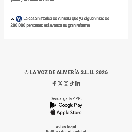
La casa histórica de Almería que ya siguen más de
200.000 personas: así avanza su gran reforma
© LA VOZ DE ALMERÍA S.L.U. 2026
Ir
Ir
Ir
Ir
Ir
a
a
a
a
a
Facebook
X
Instagram
TikTok
Linkedin
Descarga la APP:
de
de
de
de
de
La
La
La
La
La
Voz
Voz
Voz
Voz
Voz
de
de
de
de
de
Almería
Almería
Almería
Almería
Almería
Aviso legal
Política de privacidad