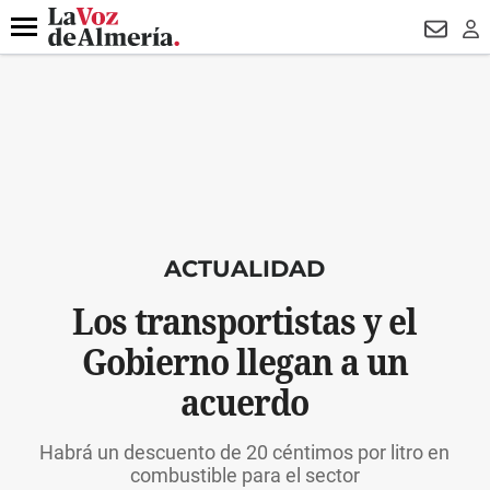
DESTACADO
HOSPITAL PONIENTE
ECLIPSE
DRON UDA
Menú
NEWSL
LO
ACTUALIDAD
Los transportistas y el
Gobierno llegan a un
acuerdo
Habrá un descuento de 20 céntimos por litro en
combustible para el sector