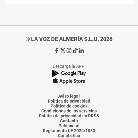
© LA VOZ DE ALMERÍA S.L.U. 2026
Ir
Ir
Ir
Ir
Ir
a
a
a
a
a
Facebook
X
Instagram
TikTok
Linkedin
Descarga la APP:
de
de
de
de
de
La
La
La
La
La
Voz
Voz
Voz
Voz
Voz
de
de
de
de
de
Almería
Almería
Almería
Almería
Almería
Aviso legal
Política de privacidad
Política de cookies
Condiciones de los servicios
Política de privacidad en RRSS
Contacto
Publicidad
Reglamento UE 2024/1083
Canal ético