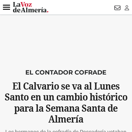
DESTACADO
MACROOPERACIÓN
FERIA
TURISMO
JUI
Menú
NEWSL
LO
EL CONTADOR COFRADE
El Calvario se va al Lunes
Santo en un cambio histórico
para la Semana Santa de
Almería
Los hermanos de la cofradía de Pescadería votaban