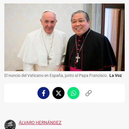
El nuncio del Vaticano en España, junto al Papa Francisco.
La Voz
Facebook
Twitter
Whatsapp
Copiar
enlace
ÁLVARO HERNÁNDEZ