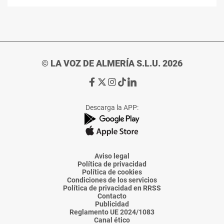
© LA VOZ DE ALMERÍA S.L.U. 2026
Ir
Ir
Ir
Ir
Ir
a
a
a
a
a
Facebook
X
Instagram
TikTok
Linkedin
Descarga la APP:
de
de
de
de
de
La
La
La
La
La
Voz
Voz
Voz
Voz
Voz
de
de
de
de
de
Almería
Almería
Almería
Almería
Almería
Aviso legal
Política de privacidad
Política de cookies
Condiciones de los servicios
Política de privacidad en RRSS
Contacto
Publicidad
Reglamento UE 2024/1083
Canal ético