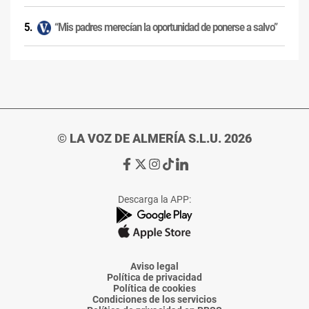
“Mis padres merecían la oportunidad de ponerse a salvo”
© LA VOZ DE ALMERÍA S.L.U. 2026
Ir
Ir
Ir
Ir
Ir
a
a
a
a
a
Facebook
X
Instagram
TikTok
Linkedin
Descarga la APP:
de
de
de
de
de
La
La
La
La
La
Voz
Voz
Voz
Voz
Voz
de
de
de
de
de
Almería
Almería
Almería
Almería
Almería
Aviso legal
Política de privacidad
Política de cookies
Condiciones de los servicios