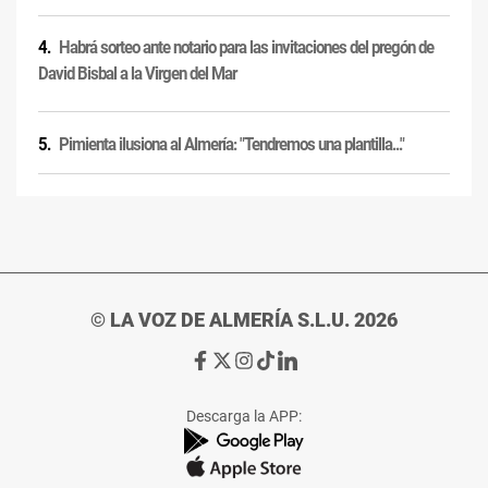
Habrá sorteo ante notario para las invitaciones del pregón de
David Bisbal a la Virgen del Mar
Pimienta ilusiona al Almería: "Tendremos una plantilla..."
© LA VOZ DE ALMERÍA S.L.U. 2026
Ir
Ir
Ir
Ir
Ir
a
a
a
a
a
Facebook
X
Instagram
TikTok
Linkedin
Descarga la APP:
de
de
de
de
de
La
La
La
La
La
Voz
Voz
Voz
Voz
Voz