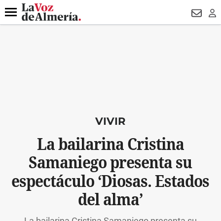
DESTACADO
VOTO FEMENINO
ORGULLO VERA
TRIBUNA
Menú
NEWSL
LO
VIVIR
La bailarina Cristina
Samaniego presenta su
espectáculo ‘Diosas. Estados
del alma’
La bailarina Cristina Samaniego presenta su