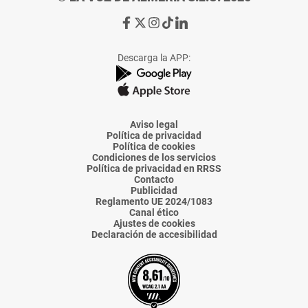
Ir
Ir
Ir
Ir
Ir
a
a
a
a
a
Facebook
X
Instagram
TikTok
Linkedin
Descarga la APP:
de
de
de
de
de
La
La
La
La
La
Voz
Voz
Voz
Voz
Voz
de
de
de
de
de
Almería
Almería
Almería
Almería
Almería
Aviso legal
Política de privacidad
Política de cookies
Condiciones de los servicios
Política de privacidad en RRSS
Contacto
Publicidad
Reglamento UE 2024/1083
Canal ético
Ajustes de cookies
Declaración de accesibilidad