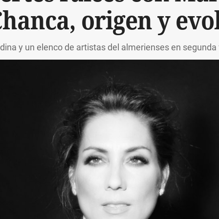
Chanca, origen y evo
ina y un elenco de artistas del almerienses en segunda 