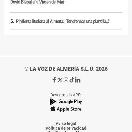
David Bisbal a la Virgen del Mar
Pimienta ilusiona al Almería: "Tendremos una plantilla..."
© LA VOZ DE ALMERÍA S.L.U. 2026
Ir
Ir
Ir
Ir
Ir
a
a
a
a
a
Facebook
X
Instagram
TikTok
Linkedin
Descarga la APP:
de
de
de
de
de
La
La
La
La
La
Voz
Voz
Voz
Voz
Voz
de
de
de
de
de
Almería
Almería
Almería
Almería
Almería
Aviso legal
Política de privacidad