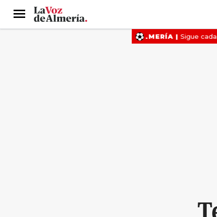
Menú
T