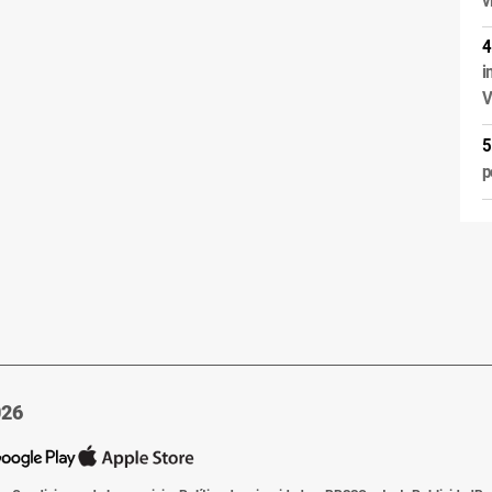
i
V
p
026