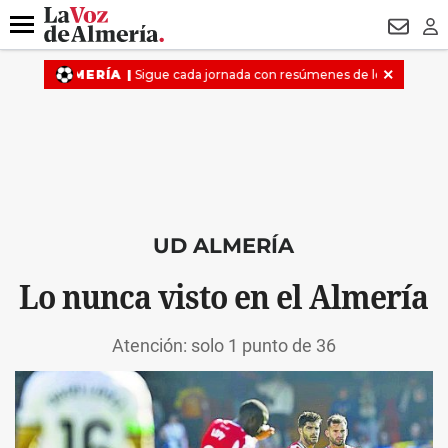
DESTACADO
VOTO FEMENINO
ORGULLO VERA
TRIBUNA
Menú
NEWSL
LO
UD ALMERÍA
Lo nunca visto en el Almería
Atención: solo 1 punto de 36