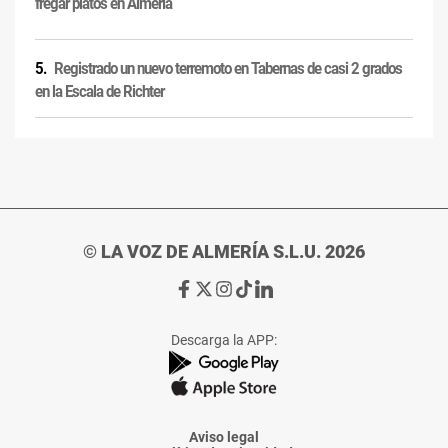
fregar platos en Almería
Registrado un nuevo terremoto en Tabernas de casi 2 grados
en la Escala de Richter
© LA VOZ DE ALMERÍA S.L.U. 2026
Ir
Ir
Ir
Ir
Ir
a
a
a
a
a
Facebook
X
Instagram
TikTok
Linkedin
Descarga la APP:
de
de
de
de
de
La
La
La
La
La
Voz
Voz
Voz
Voz
Voz
de
de
de
de
de
Almería
Almería
Almería
Almería
Almería
Aviso legal