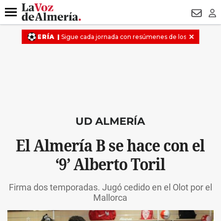
DESTACADO
VOTO FEMENINO
ORGULLO VERA
TRIBUNA
Menú
NEWSL
LO
UD ALMERÍA
El Almería B se hace con el
‘9’ Alberto Toril
Firma dos temporadas. Jugó cedido en el Olot por el
Mallorca