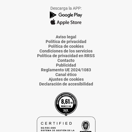
Facebook
X
Instagram
TikTok
Linkedin
Descarga la APP:
de
de
de
de
de
La
La
La
La
La
Voz
Voz
Voz
Voz
Voz
de
de
de
de
de
Almería
Almería
Almería
Almería
Almería
Aviso legal
Política de privacidad
Política de cookies
Condiciones de los servicios
Política de privacidad en RRSS
Contacto
Publicidad
Reglamento UE 2024/1083
Canal ético
Ajustes de cookies
Declaración de accesibilidad