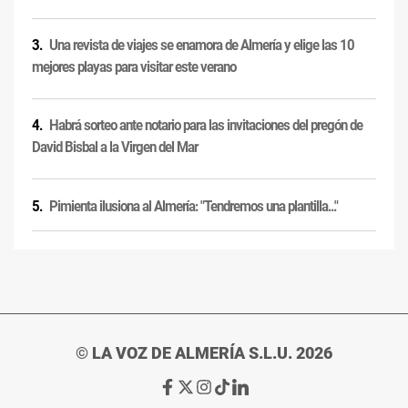
Una revista de viajes se enamora de Almería y elige las 10
mejores playas para visitar este verano
Habrá sorteo ante notario para las invitaciones del pregón de
David Bisbal a la Virgen del Mar
Pimienta ilusiona al Almería: "Tendremos una plantilla..."
© LA VOZ DE ALMERÍA S.L.U. 2026
Ir
Ir
Ir
Ir
Ir
a
a
a
a
a