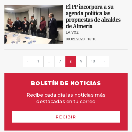
El PP incorpora a su
agenda política las
propuestas de alcaldes
de Almería
LA VOZ
08.02.2020 | 18:10
‹
1
7
9
10
›
…
8