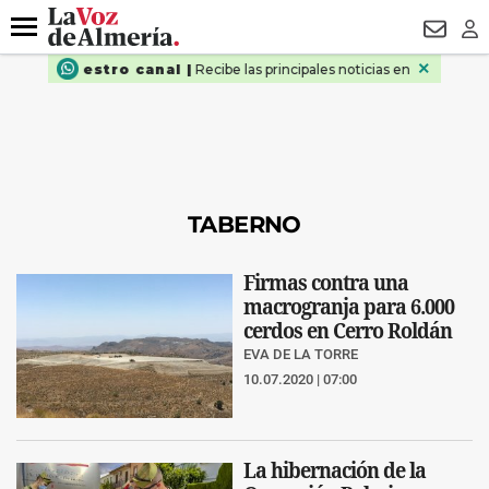
DESTACADO
VOTO FEMENINO
ORGULLO VERA
TRIBUNA
Menú
NEWSL
LO
TABERNO
Firmas contra una
macrogranja para 6.000
cerdos en Cerro Roldán
EVA DE LA TORRE
10.07.2020 | 07:00
La hibernación de la