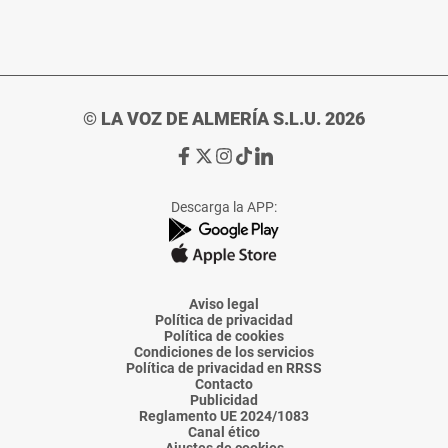
© LA VOZ DE ALMERÍA S.L.U. 2026
Ir
Ir
Ir
Ir
Ir
a
a
a
a
a
Facebook
X
Instagram
TikTok
Linkedin
Descarga la APP:
de
de
de
de
de
La
La
La
La
La
Voz
Voz
Voz
Voz
Voz
de
de
de
de
de
Almería
Almería
Almería
Almería
Almería
Aviso legal
Política de privacidad
Política de cookies
Condiciones de los servicios
Política de privacidad en RRSS
Contacto
Publicidad
Reglamento UE 2024/1083
Canal ético
Ajustes de cookies