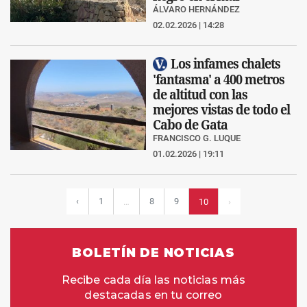
ÁLVARO HERNÁNDEZ
02.02.2026 | 14:28
Los infames chalets
'fantasma' a 400 metros
de altitud con las
mejores vistas de todo el
Cabo de Gata
FRANCISCO G. LUQUE
01.02.2026 | 19:11
‹
1
8
9
…
10
›