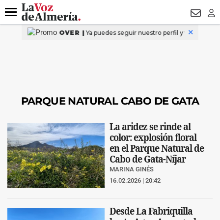
DESTACADO
VOTO FEMENINO
ORGULLO VERA
TRIBUNA
Menú
NEWSL
LO
PARQUE NATURAL CABO DE GATA
La aridez se rinde al
color: explosión floral
en el Parque Natural de
Cabo de Gata-Níjar
MARINA GINÉS
16.02.2026 | 20:42
Desde La Fabriquilla