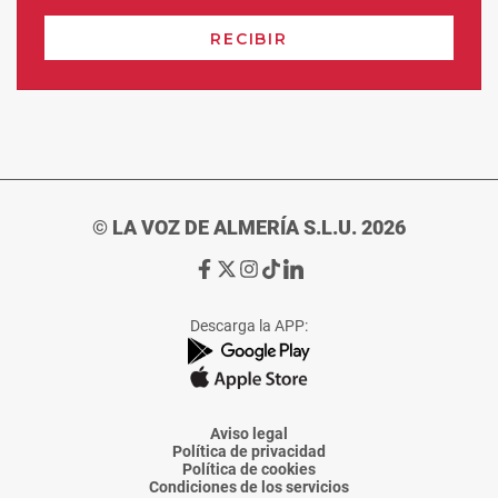
© LA VOZ DE ALMERÍA S.L.U. 2026
Ir
Ir
Ir
Ir
Ir
a
a
a
a
a
Facebook
X
Instagram
TikTok
Linkedin
Descarga la APP:
de
de
de
de
de
La
La
La
La
La
Voz
Voz
Voz
Voz
Voz
de
de
de
de
de
Almería
Almería
Almería
Almería
Almería
Aviso legal
Política de privacidad
Política de cookies
Condiciones de los servicios