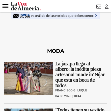
DESTACADO
HOSPITAL PONIENTE
ECLIPSE
DRON UDA
Menú
NEWSL
LO
MODA
La jarapa llega al
albero: la inédita pieza
artesanal 'made in' Níjar
que está en boca de
todos
FRANCISCO G. LUQUE
04.08.2026 | 10:44
"Todas tienen su vestido