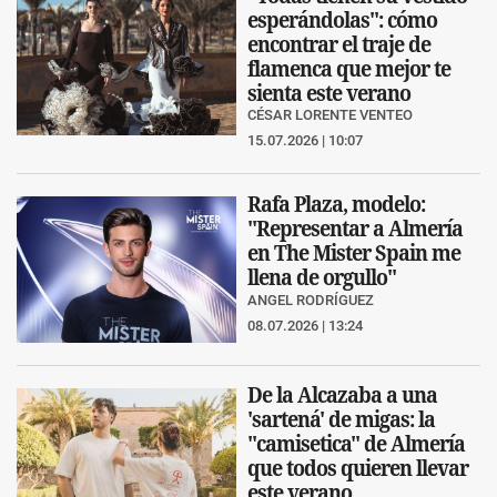
esperándolas": cómo
encontrar el traje de
flamenca que mejor te
sienta este verano
CÉSAR LORENTE VENTEO
15.07.2026 | 10:07
Rafa Plaza, modelo:
"Representar a Almería
en The Mister Spain me
llena de orgullo"
ANGEL RODRÍGUEZ
08.07.2026 | 13:24
De la Alcazaba a una
'sartená' de migas: la
"camisetica" de Almería
que todos quieren llevar
este verano