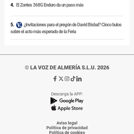
El Zontes 368G Enduro da un paso más
¿Invitaciones para el pregón de David Bisbal? Cinco bulos
sobre el acto más esperado de la Feria
© LA VOZ DE ALMERÍA S.L.U. 2026
Ir
Ir
Ir
Ir
Ir
a
a
a
a
a
Facebook
X
Instagram
TikTok
Linkedin
Descarga la APP:
de
de
de
de
de
La
La
La
La
La
Voz
Voz
Voz
Voz
Voz
de
de
de
de
de
Almería
Almería
Almería
Almería
Almería
Aviso legal
Política de privacidad
Política de cookies