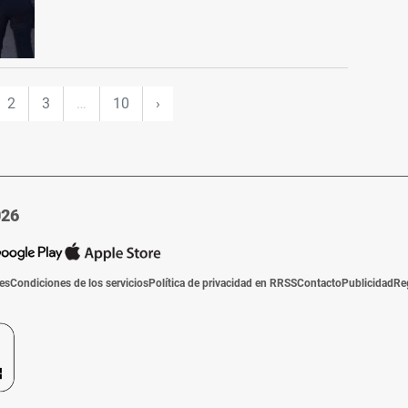
2
3
…
10
›
026
ies
Condiciones de los servicios
Política de privacidad en RRSS
Contacto
Publicidad
Re