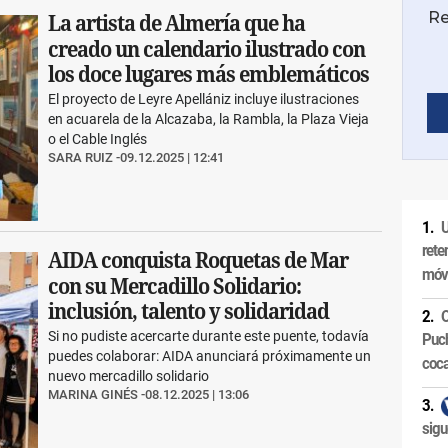
La artista de Almería que ha
creado un calendario ilustrado con
los doce lugares más emblemáticos
El proyecto de Leyre Apellániz incluye ilustraciones
en acuarela de la Alcazaba, la Rambla, la Plaza Vieja
o el Cable Inglés
SARA RUIZ
09.12.2025 | 12:41
U
rete
AIDA conquista Roquetas de Mar
móvi
con su Mercadillo Solidario:
inclusión, talento y solidaridad
O
Si no pudiste acercarte durante este puente, todavía
Puch
puedes colaborar: AIDA anunciará próximamente un
coca
nuevo mercadillo solidario
MARINA GINÉS
08.12.2025 | 13:06
sigu