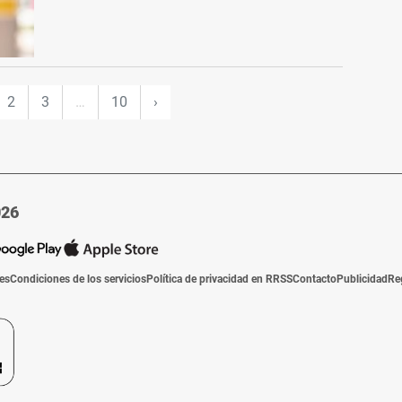
2
3
…
10
›
026
ies
Condiciones de los servicios
Política de privacidad en RRSS
Contacto
Publicidad
Re