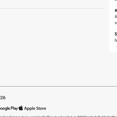
A
v
h
026