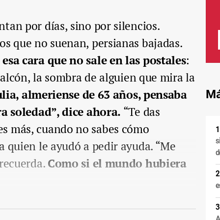
tan por días, sino por silencios.
os que no suenan, persianas bajadas.
e esa cara que no sale en las postales
:
 balcón, la sombra de alguien que mira la
ulia, almeriense de 63 años, pensaba
Má
ra soledad”, dice ahora.
“Te das
es más, cuando no sabes cómo
s
a quien le ayudó a pedir ayuda. “Me
d
 recuerda.
Como si el mundo hubiera
e
A