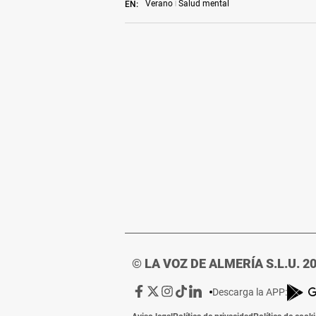
Verano
Salud mental
EN:
© LA VOZ DE ALMERÍA S.L.U. 2
Ir
Ir
Ir
Ir
Ir
Descarga la APP:
a
a
a
a
a