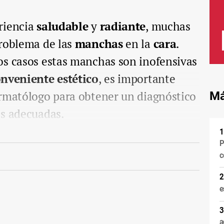
riencia
saludable
y
radiante
, muchas
problema de las
manchas
en la
cara
.
os casos estas manchas son inofensivas
nveniente estético
, es importante
ermatólogo para obtener un diagnóstico
Má
as adecuadas.
P
c
e
a