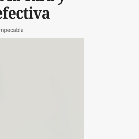
fectiva
 impecable