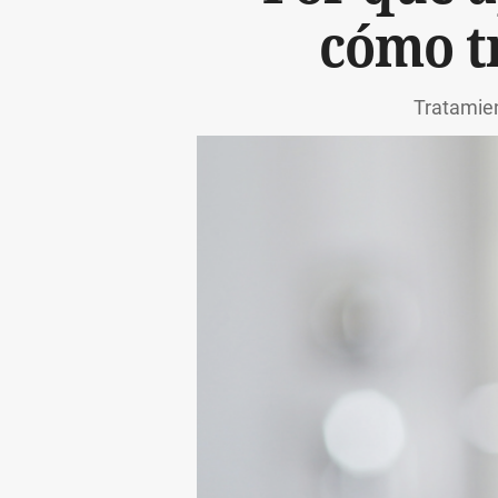
cómo t
Tratamien