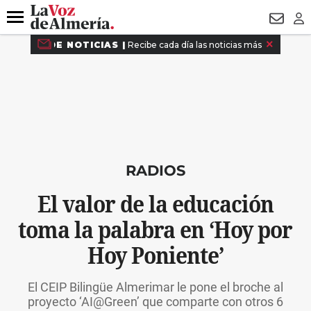
DESTACADO
ROBOS
PREGÓN BISBAL
CONDENADOS
Menú
NEWSL
LO
RADIOS
El valor de la educación
toma la palabra en ‘Hoy por
Hoy Poniente’
El CEIP Bilingüe Almerimar le pone el broche al
proyecto ‘AI@Green’ que comparte con otros 6