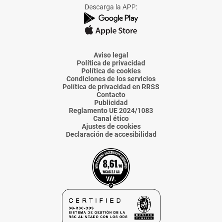
Facebook
X
Instagram
TikTok
Linkedin
Descarga la APP:
de
de
de
de
de
La
La
La
La
La
Voz
Voz
Voz
Voz
Voz
de
de
de
de
de
Almería
Almería
Almería
Almería
Almería
Aviso legal
Política de privacidad
Política de cookies
Condiciones de los servicios
Política de privacidad en RRSS
Contacto
Publicidad
Reglamento UE 2024/1083
Canal ético
Ajustes de cookies
Declaración de accesibilidad