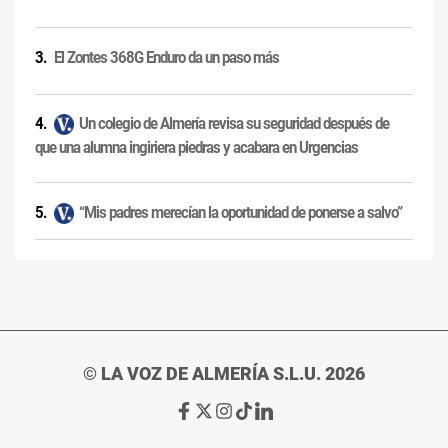
El Zontes 368G Enduro da un paso más
Un colegio de Almería revisa su seguridad después de
que una alumna ingiriera piedras y acabara en Urgencias
“Mis padres merecían la oportunidad de ponerse a salvo”
© LA VOZ DE ALMERÍA S.L.U. 2026
Ir
Ir
Ir
Ir
Ir
a
a
a
a
a