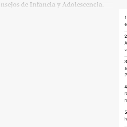
sejos de Infancia y Adolescencia.
e
A
v
a
P
r
m
h