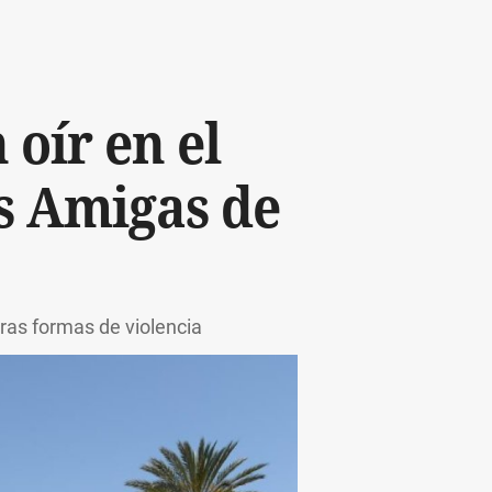
 oír en el
s Amigas de
ras formas de violencia